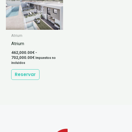
702,000.00€
variantes.
Las
opciones
se
Atrium
pueden
Atrium
elegir
462,000.00
€
-
en
702,000.00
€
Impuestos no
incluidos
la
página
Reservar
de
producto