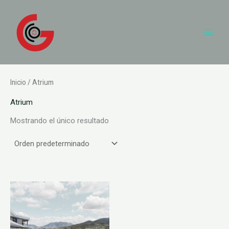
Ir
al
contenido
Inicio
/ Atrium
Atrium
Mostrando el único resultado
Rango
Este
de
producto
precios:
desde
tiene
462,000.00€
hasta
múltiples