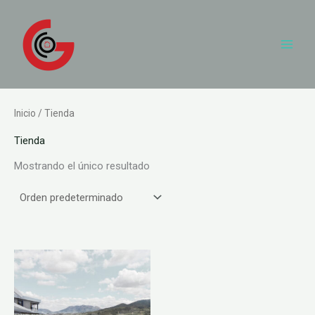
Ir
al
contenido
Inicio
/ Tienda
Tienda
Mostrando el único resultado
Rango
Este
de
producto
precios:
desde
tiene
462,000.00€
hasta
múltiples