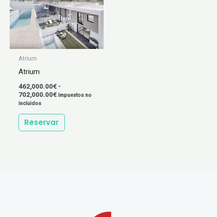
702,000.00€
variantes.
Las
opciones
se
Atrium
pueden
Atrium
elegir
462,000.00
€
-
en
702,000.00
€
Impuestos no
incluidos
la
página
Reservar
de
producto